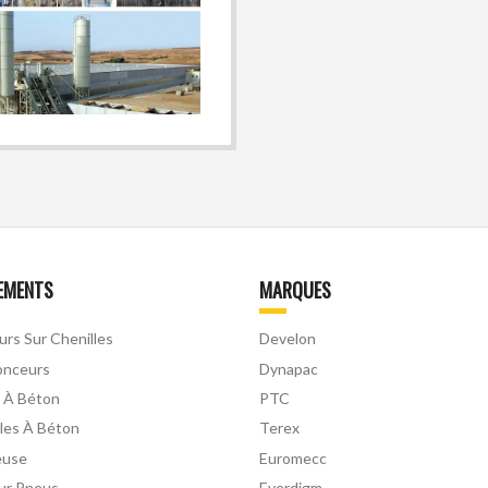
EMENTS
MARQUES
urs Sur Chenilles
Develon
onceurs
Dynapac
 À Béton
PTC
les À Béton
Terex
euse
Euromecc
Sur Pneus
Everdigm