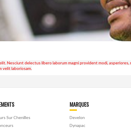
elit. Nesciunt delectus libero laborum magni provident modi, asperiores
 velit laboriosam.
EMENTS
MARQUES
urs Sur Chenilles
Develon
onceurs
Dynapac