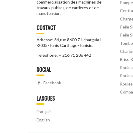
commercialisation des machines de
Pompe
travaux publics, de carrières et de
Centra
manutention.
Charg
CONTACT
Pelle 
Pelle S
Adresse: 84,rue 8600 Z.I charguia I
Tomber
-2035-Tunis Carthage-Tunisie.
Chario
Téléphone: + 216 71 206 442
Brise 
Roulea
SOCIAL
Roulea
Facebook
Roulea
Compa
LANGUES
Français
English