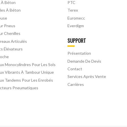
 À Béton
PTC
les À Béton
Terex
euse
Euromecc
Sur Pneus
Everdigm
ur Chenilles
SUPPORT
eaux Articulés
ts Élévateurs
Présentation
Roche
Demande De Devis
ux Monocylindres Pour Les Sols
Contact
ux Vibrants À Tambour Unique
Services Après Vente
ux Tandems Pour Les Enrobés
Carrières
cteurs Pneumatiques