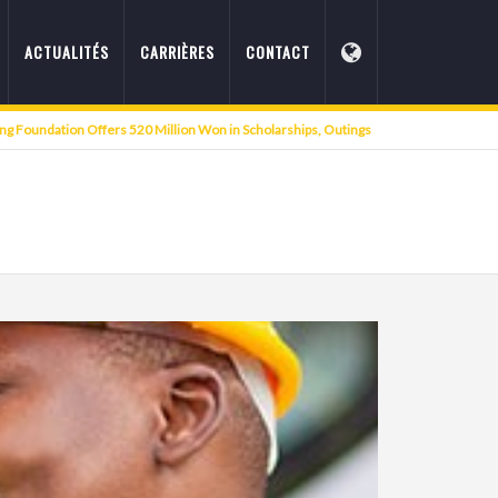
ACTUALITÉS
CARRIÈRES
CONTACT
g Foundation Offers 520 Million Won in Scholarships, Outings