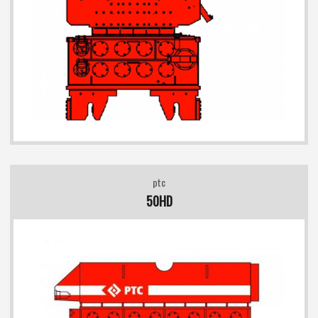
ptc
50HD