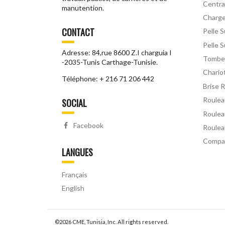
Centra
manutention.
Charg
CONTACT
Pelle 
Pelle S
Adresse: 84,rue 8600 Z.I charguia I
Tomber
-2035-Tunis Carthage-Tunisie.
Chario
Téléphone: + 216 71 206 442
Brise 
Roulea
SOCIAL
Roulea
Facebook
Roulea
Compa
LANGUES
Français
English
©2026
CME
, Tunisia, Inc. All rights reserved.