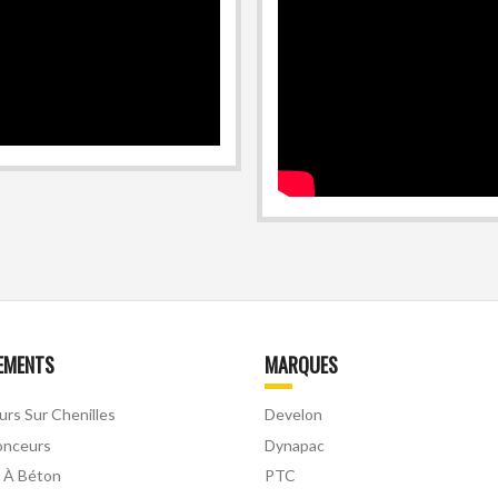
EMENTS
MARQUES
urs Sur Chenilles
Develon
onceurs
Dynapac
 À Béton
PTC