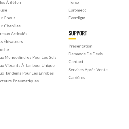
les À Béton
Terex
euse
Euromecc
Sur Pneus
Everdigm
ur Chenilles
SUPPORT
eaux Articulés
ts Élévateurs
Présentation
Roche
Demande De Devis
ux Monocylindres Pour Les Sols
Contact
ux Vibrants À Tambour Unique
Services Après Vente
ux Tandems Pour Les Enrobés
Carrières
cteurs Pneumatiques